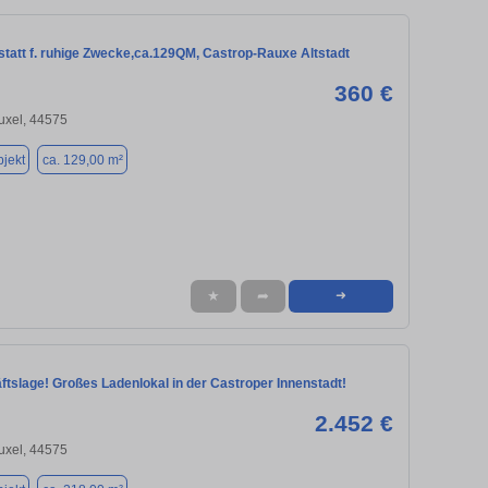
tatt f. ruhige Zwecke,ca.129QM, Castrop-Rauxe Altstadt
360 €
uxel, 44575
jekt
ca. 129,00 m²
★
➦
➜
tslage! Großes Ladenlokal in der Castroper Innenstadt!
2.452 €
uxel, 44575