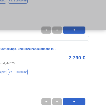
jekt
ca. 218,00 m²
★
➦
➜
Ausstellungs- und Einzelhandelsfläche in…
2.790 €
uxel, 44575
jekt
ca. 310,00 m²
★
➦
➜