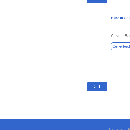
Büro in Ca
Castrop-Ra
Gewerbeob
1 / 1
Ratgeber
P