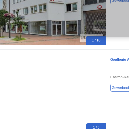
Gewerbeob
1 / 10
Gepflegte 
Castrop-Ra
Gewerbeob
1 / 5