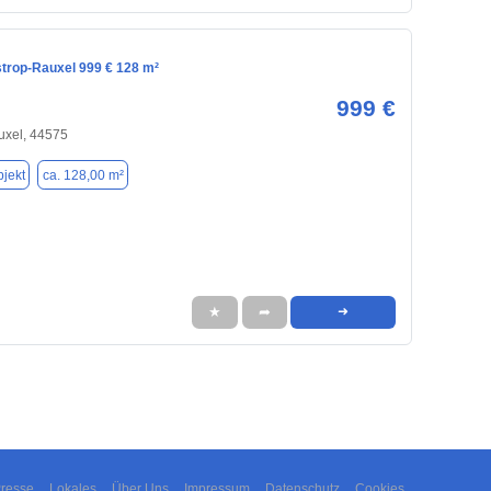
strop-Rauxel 999 € 128 m²
999 €
uxel, 44575
jekt
ca. 128,00 m²
★
➦
➜
resse
Lokales
Über Uns
Impressum
Datenschutz
Cookies