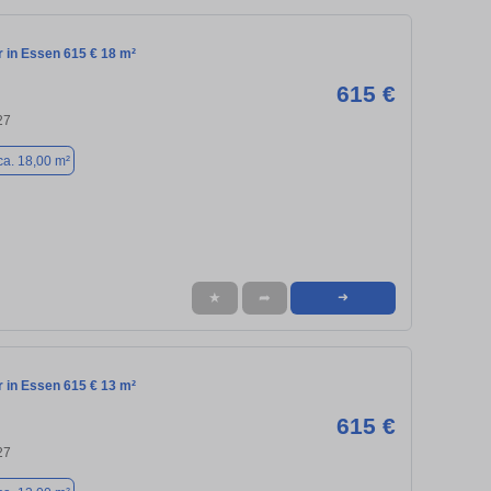
in Essen 615 € 18 m²
615 €
27
ca. 18,00 m²
★
➦
➜
in Essen 615 € 13 m²
615 €
27