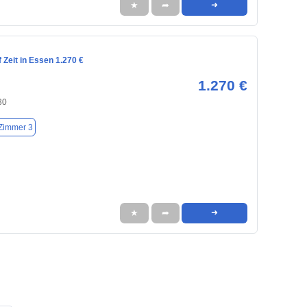
★
➦
➜
Zeit in Essen 1.270 €
1.270 €
30
Zimmer 3
★
➦
➜