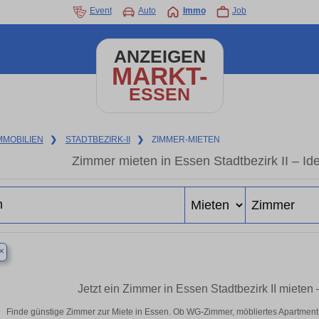
Event
Auto
Immo
Job
ANZEIGEN
MARKT-
ESSEN
MMOBILIEN
❯
STADTBEZIRK-II
❯
ZIMMER-MIETEN
Zimmer mieten in Essen Stadtbezirk II – Id
×
Jetzt ein Zimmer in Essen Stadtbezirk II miete
Finde günstige Zimmer zur Miete in Essen. Ob WG-Zimmer, möbliertes Apartment