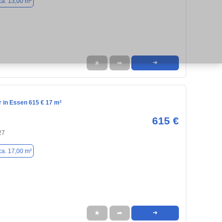
ca. 13,00 m²
★
➦
➜
in Essen 615 € 17 m²
615 €
27
ca. 17,00 m²
★
➦
➜