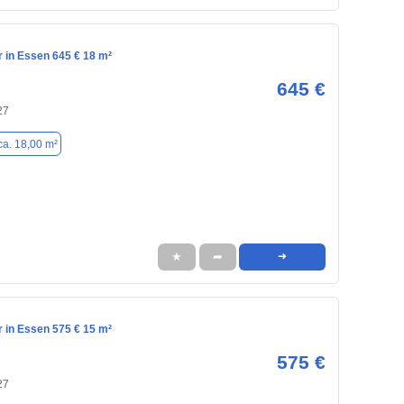
in Essen 645 € 18 m²
645 €
27
ca. 18,00 m²
★
➦
➜
in Essen 575 € 15 m²
575 €
27