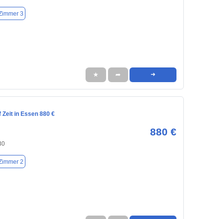
Zimmer 3
★
➦
➜
Zeit in Essen 880 €
880 €
30
Zimmer 2