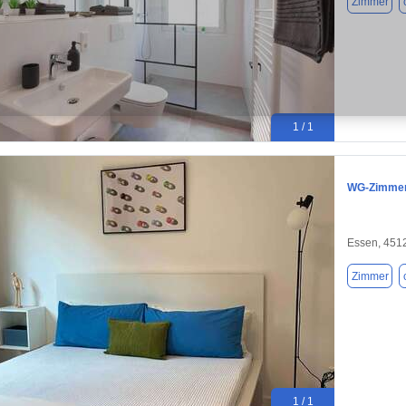
Zimmer
1 / 1
WG-Zimmer 
Essen, 451
Zimmer
1 / 1