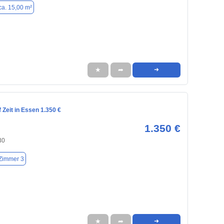
ca. 15,00 m²
★
➦
➜
Zeit in Essen 1.350 €
1.350 €
30
Zimmer 3
★
➦
➜