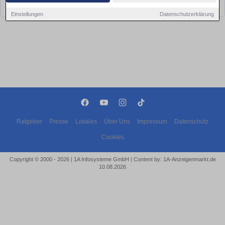
bald wieder vorbei!
Einstellungen
Datenschutzerklärung
Ratgeber
Presse
Lokales
Über Uns
Impressum
Datenschutz
Cookies
Copyright © 2000 - 2026 | 1A Infosysteme GmbH | Content by: 1A-Anzeigenmarkt.de
10.08.2026