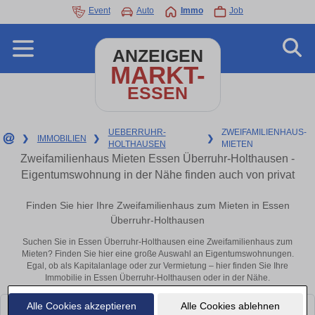
Event
Auto
Immo
Job
ANZEIGEN
MARKT-
ESSEN
UEBERRUHR-
ZWEIFAMILIENHAUS-
❯
IMMOBILIEN
❯
❯
HOLTHAUSEN
MIETEN
Zweifamilienhaus Mieten Essen Überruhr-Holthausen -
Eigentumswohnung in der Nähe finden auch von privat
Finden Sie hier Ihre Zweifamilienhaus zum Mieten in Essen
Überruhr-Holthausen
Suchen Sie in Essen Überruhr-Holthausen eine Zweifamilienhaus zum
Mieten? Finden Sie hier eine große Auswahl an Eigentumswohnungen.
Egal, ob als Kapitalanlage oder zur Vermietung – hier finden Sie Ihre
Immobilie in Essen Überruhr-Holthausen oder in der Nähe.
Alle Cookies akzeptieren
Alle Cookies ablehnen
Leider konnten wir derzeit keine passenden Objekte finden. Schauen Sie