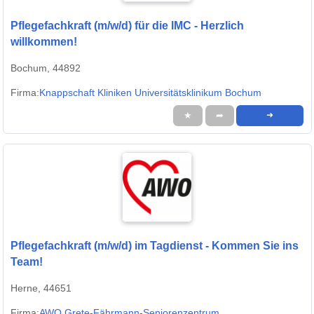
Pflegefachkraft (m/w/d) für die IMC - Herzlich
willkommen!
Bochum, 44892
Firma:
Knappschaft Kliniken Universitätsklinikum Bochum
★
➦
➜
Pflegefachkraft (m/w/d) im Tagdienst - Kommen Sie ins
Team!
Herne, 44651
Firma:
AWO Grete-Fährmann-Seniorenzentrum