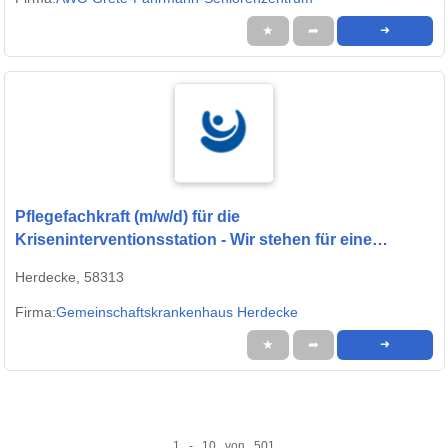
★
➦
➜
Pflegefachkraft (m/w/d) für die
Kriseninterventionsstation - Wir stehen für eine
menschenwürdige Pflege!
Herdecke, 58313
Firma:
Gemeinschaftskrankenhaus Herdecke
★
➦
➜
1 - 10 von 501