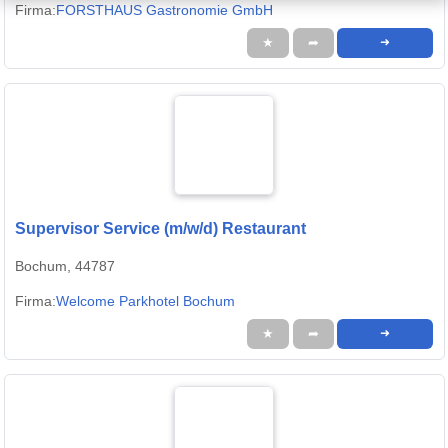
Firma:
FORSTHAUS Gastronomie GmbH
★
➦
➜
Supervisor Service (m/w/d) Restaurant
Bochum, 44787
Firma:
Welcome Parkhotel Bochum
★
➦
➜