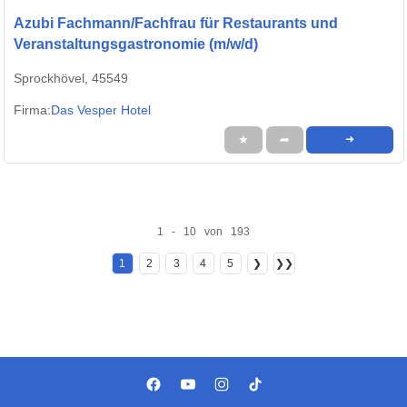
Azubi Fachmann/Fachfrau für Restaurants und
Veranstaltungsgastronomie (m/w/d)
Sprockhövel, 45549
Firma:
Das Vesper Hotel
★
➦
➜
1 - 10 von 193
1
2
3
4
5
❯
❯❯