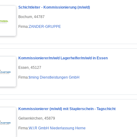
Schichtleiter - Kommissionierung (m/w/d)
Bochum, 44787
Firma:
ZANDER-GRUPPE
Kommissionierer/m/w/d Lagerhelfer/m/w/d in Essen
Essen, 45127
Firma:
timing Dienstleistungen GmbH
Kommissionierer (m/w/d) mit Staplerschein - Tagschicht
Gelsenkirchen, 45879
Firma:
W.I.R GmbH Niederlassung Herne