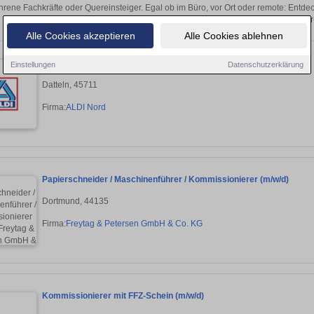
hrene Fachkräfte oder Quereinsteiger. Egal ob im Büro, vor Ort oder remote: Entd
sich direkt auf passende Kommissionierer-
Alle Cookies akzeptieren
Alle Cookies ablehnen
Kommissionierer / Lagermitarbeiter (m/w/d)
Einstellungen
Datenschutzerklärung
Datteln, 45711
Firma:
ALDI Nord
Papierschneider / Maschinenführer / Kommissionierer (m/w/d)
Dortmund, 44135
Firma:
Freytag & Petersen GmbH & Co. KG
Kommissionierer mit FFZ-Schein (m/w/d)