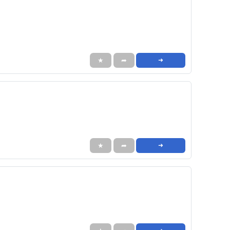
★
➦
➜
★
➦
➜