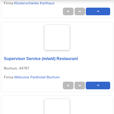
Firma:
Klosterschänke Karthaus
★
➦
➜
Supervisor Service (m/w/d) Restaurant
Bochum, 44787
Firma:
Welcome Parkhotel Bochum
★
➦
➜