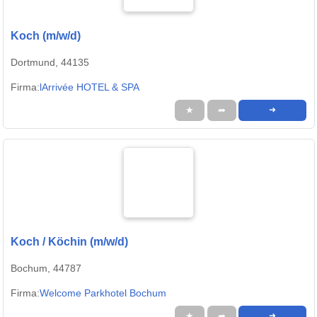
Koch (m/w/d)
Dortmund, 44135
Firma:
lArrivée HOTEL & SPA
★
➦
➜
Koch / Köchin (m/w/d)
Bochum, 44787
Firma:
Welcome Parkhotel Bochum
★
➦
➜