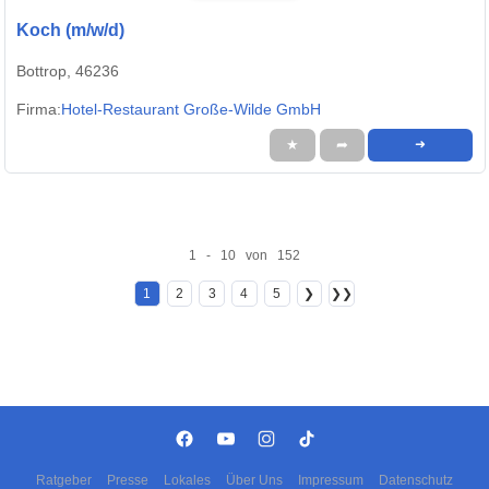
Koch (m/w/d)
Bottrop, 46236
Firma:
Hotel-Restaurant Große-Wilde GmbH
★
➦
➜
1 - 10 von 152
1
2
3
4
5
❯
❯❯
Ratgeber
Presse
Lokales
Über Uns
Impressum
Datenschutz