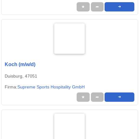
★
➦
➜
Koch (m/w/d)
Duisburg, 47051
Firma:
Supreme Sports Hospitality GmbH
★
➦
➜