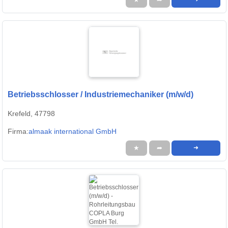
Betriebsschlosser / Industriemechaniker (m/w/d)
Krefeld, 47798
Firma:
almaak international GmbH
★
➦
➜