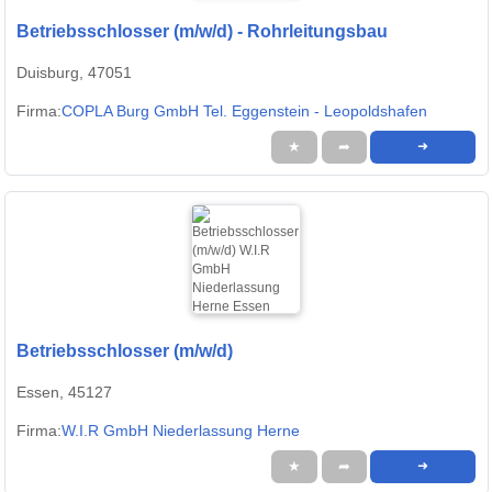
Betriebsschlosser (m/w/d) - Rohrleitungsbau
Duisburg, 47051
Firma:
COPLA Burg GmbH Tel. Eggenstein - Leopoldshafen
★
➦
➜
Betriebsschlosser (m/w/d)
Essen, 45127
Firma:
W.I.R GmbH Niederlassung Herne
★
➦
➜