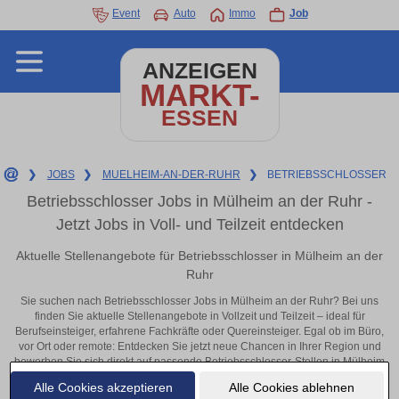
Event
Auto
Immo
Job
ANZEIGEN
MARKT-
ESSEN
❯
JOBS
❯
MUELHEIM-AN-DER-RUHR
❯
BETRIEBSSCHLOSSER
Betriebsschlosser Jobs in Mülheim an der Ruhr -
Jetzt Jobs in Voll- und Teilzeit entdecken
Aktuelle Stellenangebote für Betriebsschlosser in Mülheim an der
Ruhr
Sie suchen nach Betriebsschlosser Jobs in Mülheim an der Ruhr? Bei uns
finden Sie aktuelle Stellenangebote in Vollzeit und Teilzeit – ideal für
Berufseinsteiger, erfahrene Fachkräfte oder Quereinsteiger. Egal ob im Büro,
vor Ort oder remote: Entdecken Sie jetzt neue Chancen in Ihrer Region und
bewerben Sie sich direkt auf passende Betriebsschlosser-Stellen in Mülheim
an der Ruhr!
Alle Cookies akzeptieren
Alle Cookies ablehnen