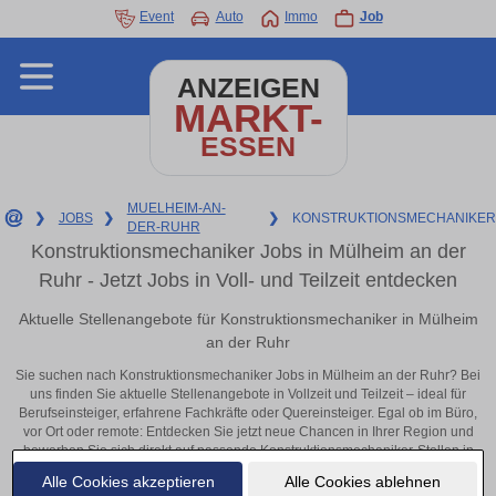
Event
Auto
Immo
Job
ANZEIGEN
MARKT-
ESSEN
MUELHEIM-AN-
❯
JOBS
❯
❯
KONSTRUKTIONSMECHANIKER
DER-RUHR
Konstruktionsmechaniker Jobs in Mülheim an der
Ruhr - Jetzt Jobs in Voll- und Teilzeit entdecken
Aktuelle Stellenangebote für Konstruktionsmechaniker in Mülheim
an der Ruhr
Sie suchen nach Konstruktionsmechaniker Jobs in Mülheim an der Ruhr? Bei
uns finden Sie aktuelle Stellenangebote in Vollzeit und Teilzeit – ideal für
Berufseinsteiger, erfahrene Fachkräfte oder Quereinsteiger. Egal ob im Büro,
vor Ort oder remote: Entdecken Sie jetzt neue Chancen in Ihrer Region und
bewerben Sie sich direkt auf passende Konstruktionsmechaniker-Stellen in
Mülheim an der Ruhr!
Alle Cookies akzeptieren
Alle Cookies ablehnen