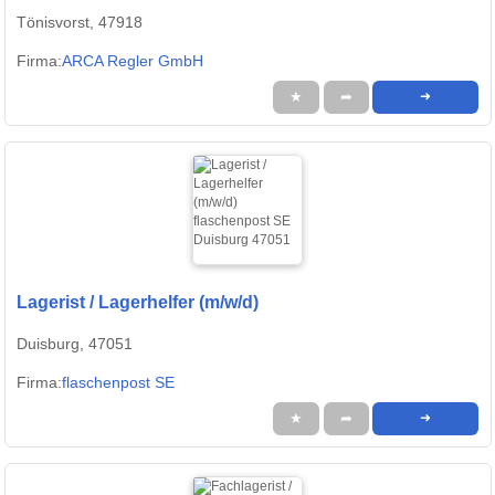
Tönisvorst, 47918
Firma:
ARCA Regler GmbH
★
➦
➜
Lagerist / Lagerhelfer (m/w/d)
Duisburg, 47051
Firma:
flaschenpost SE
★
➦
➜