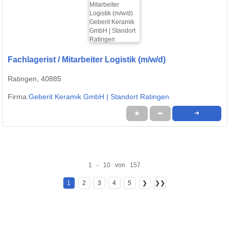
Fachlagerist / Mitarbeiter Logistik (m/w/d)
Ratingen, 40885
Firma:
Geberit Keramik GmbH | Standort Ratingen
★
➦
➜
1 - 10 von 157
1
2
3
4
5
❯
❯❯