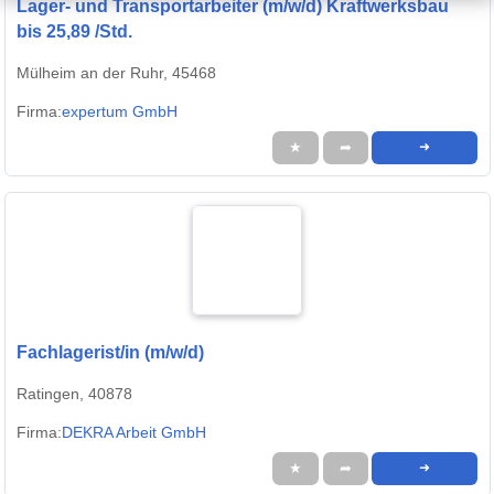
Lager- und Transportarbeiter (m/w/d) Kraftwerksbau
bis 25,89 /Std.
Mülheim an der Ruhr, 45468
Firma:
expertum GmbH
★
➦
➜
Fachlagerist/in (m/w/d)
Ratingen, 40878
Firma:
DEKRA Arbeit GmbH
★
➦
➜