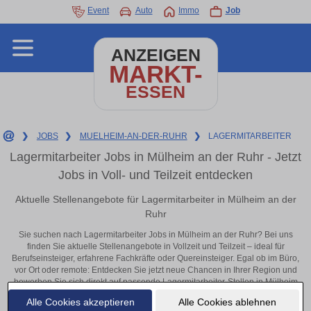
Event
Auto
Immo
Job
ANZEIGEN
MARKT-
ESSEN
❯
JOBS
❯
MUELHEIM-AN-DER-RUHR
❯
LAGERMITARBEITER
Lagermitarbeiter Jobs in Mülheim an der Ruhr - Jetzt
Jobs in Voll- und Teilzeit entdecken
Aktuelle Stellenangebote für Lagermitarbeiter in Mülheim an der
Ruhr
Sie suchen nach Lagermitarbeiter Jobs in Mülheim an der Ruhr? Bei uns
finden Sie aktuelle Stellenangebote in Vollzeit und Teilzeit – ideal für
Berufseinsteiger, erfahrene Fachkräfte oder Quereinsteiger. Egal ob im Büro,
vor Ort oder remote: Entdecken Sie jetzt neue Chancen in Ihrer Region und
bewerben Sie sich direkt auf passende Lagermitarbeiter-Stellen in Mülheim
an der Ruhr!
Alle Cookies akzeptieren
Alle Cookies ablehnen