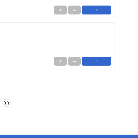
★
➦
➜
★
➦
➜
❯❯