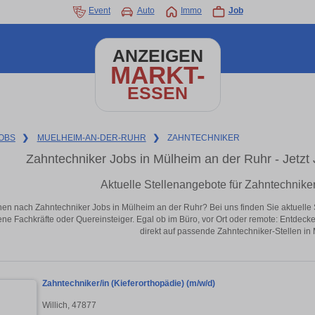
Event
Auto
Immo
Job
ANZEIGEN
MARKT-
ESSEN
OBS
❯
MUELHEIM-AN-DER-RUHR
❯
ZAHNTECHNIKER
Zahntechniker Jobs in Mülheim an der Ruhr - Jetzt J
Aktuelle Stellenangebote für Zahntechnike
en nach Zahntechniker Jobs in Mülheim an der Ruhr? Bei uns finden Sie aktuelle Ste
ene Fachkräfte oder Quereinsteiger. Egal ob im Büro, vor Ort oder remote: Entdeck
direkt auf passende Zahntechniker-Stellen in
Zahntechniker/in (Kieferorthopädie) (m/w/d)
Willich, 47877