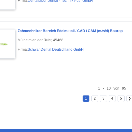
Firma:
Dentallabor Dental - Technik Puth GmbH
Zahntechniker Bereich Edelmetall / CAD / CAM (m/w/d) Bottrop
Mülheim an der Ruhr, 45468
Firma:
SchwanDental Deutschland GmbH
1 - 10 von 95
1
2
3
4
5
❯