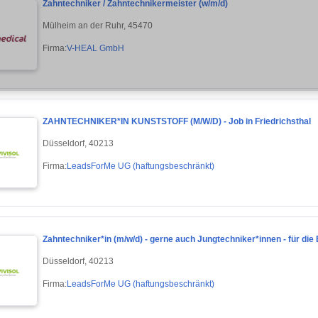
Zahntechniker / Zahntechnikermeister (w/m/d)
Mülheim an der Ruhr, 45470
Firma:
V-HEAL GmbH
ZAHNTECHNIKER*IN KUNSTSTOFF (M/W/D) - Job in Friedrichsthal
Düsseldorf, 40213
Firma:
LeadsForMe UG (haftungsbeschränkt)
Zahntechniker*in (m/w/d) - gerne auch Jungtechniker*innen - für die
Düsseldorf, 40213
Firma:
LeadsForMe UG (haftungsbeschränkt)