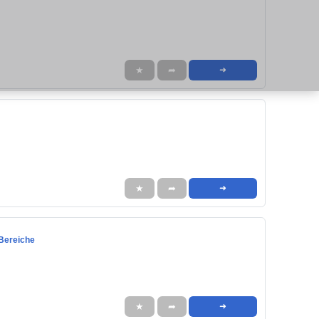
★
➦
➜
★
➦
➜
 Bereiche
★
➦
➜