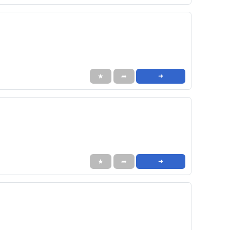
★
➦
➜
★
➦
➜