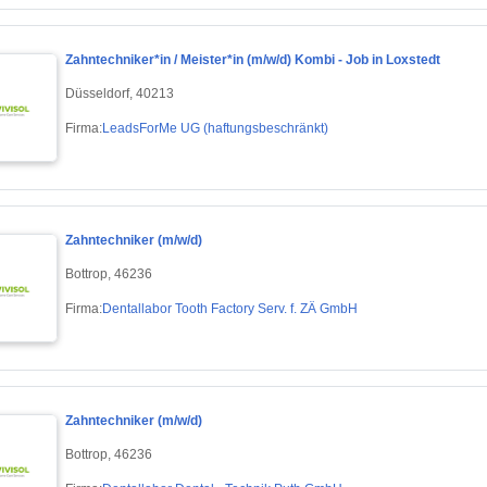
Zahntechniker*in / Meister*in (m/w/d) Kombi - Job in Loxstedt
Düsseldorf, 40213
Firma:
LeadsForMe UG (haftungsbeschränkt)
Zahntechniker (m/w/d)
Bottrop, 46236
Firma:
Dentallabor Tooth Factory Serv. f. ZÄ GmbH
Zahntechniker (m/w/d)
Bottrop, 46236