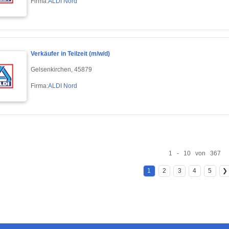
Firma:
ALDI Nord
Verkäufer in Teilzeit (m/w/d)
Gelsenkirchen, 45879
Firma:
ALDI Nord
1 - 10 von 367
1
2
3
4
5
❯