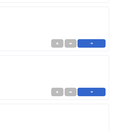
★
➦
➜
★
➦
➜