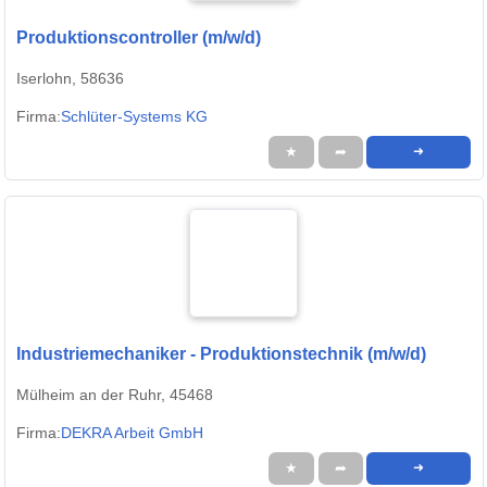
Produktionscontroller (m/w/d)
Iserlohn, 58636
Firma:
Schlüter-Systems KG
★
➦
➜
Industriemechaniker - Produktionstechnik (m/w/d)
Mülheim an der Ruhr, 45468
Firma:
DEKRA Arbeit GmbH
★
➦
➜