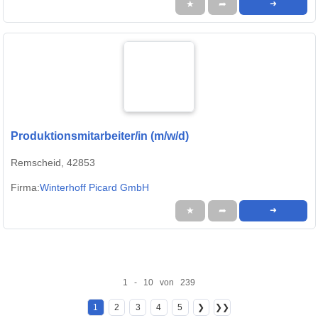
★
➦
➜
Produktionsmitarbeiter/in (m/w/d)
Remscheid, 42853
Firma:
Winterhoff Picard GmbH
★
➦
➜
1 - 10 von 239
1
2
3
4
5
❯
❯❯