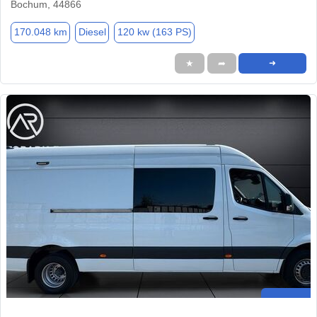
Bochum, 44866
170.048 km
Diesel
120 kw (163 PS)
★
➦
➜