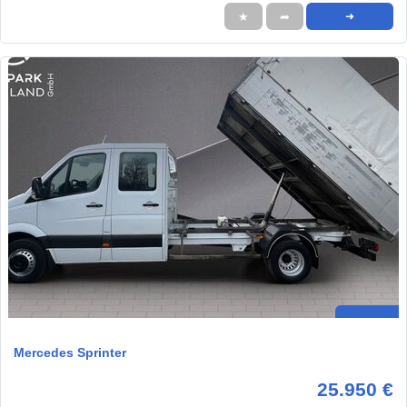
★
➦
➜
Mercedes Sprinter
25.950 €