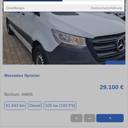
Einstellungen
Datenschutzerklärung
Mercedes Sprinter
29.100 €
Bochum, 44805
61.843 km
Diesel
105 kw (143 PS)
★
➦
➜