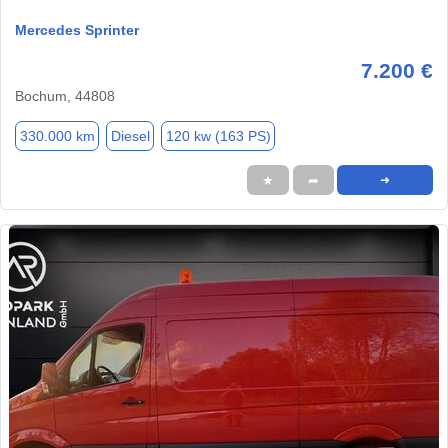
Mercedes Sprinter
7.200 €
Bochum, 44808
330.000 km
Diesel
120 kw (163 PS)
★
➦
➜