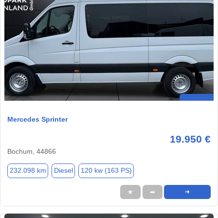
Mercedes Sprinter
19.950 €
Bochum, 44866
232.098 km
Diesel
120 kw (163 PS)
★
➦
➜