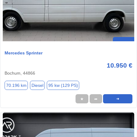
Mercedes Sprinter
10.950 €
Bochum, 44866
70.196 km
Diesel
95 kw (129 PS)
★
➦
➜