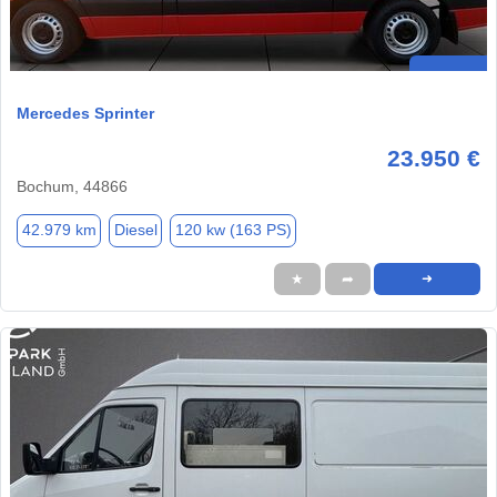
Mercedes Sprinter
23.950 €
Bochum, 44866
42.979 km
Diesel
120 kw (163 PS)
★
➦
➜