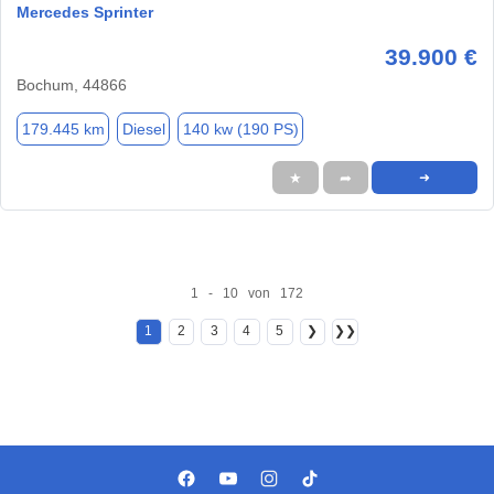
Mercedes Sprinter
39.900 €
Bochum, 44866
179.445 km
Diesel
140 kw (190 PS)
★
➦
➜
1 - 10 von 172
1
2
3
4
5
❯
❯❯