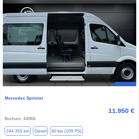
Mercedes Sprinter
11.950 €
Bochum, 44866
244.355 km
Diesel
80 kw (109 PS)