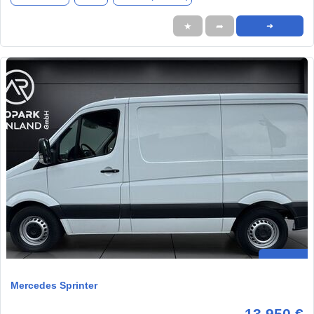
★
➦
➜
Mercedes Sprinter
13.950 €