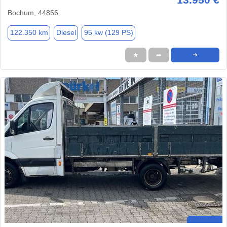
Bochum, 44866
122.350 km
Diesel
95 kw (129 PS)
★
➦
➜