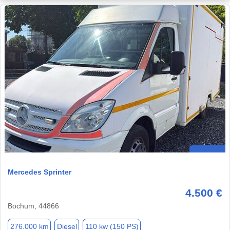
Mercedes Sprinter
4.500 €
Bochum, 44866
276.000 km
Diesel
110 kw (150 PS)