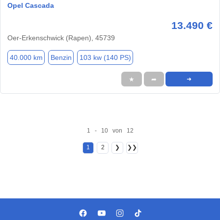
Opel Cascada
13.490 €
Oer-Erkenschwick (Rapen), 45739
40.000 km
Benzin
103 kw (140 PS)
★
➦
➜
1 - 10 von 12
1
2
❯
❯❯