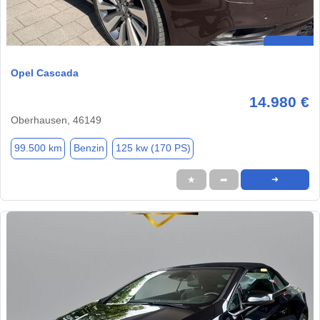
Opel Cascada
14.980 €
Oberhausen, 46149
99.500 km
Benzin
125 kw (170 PS)
★
➦
➜