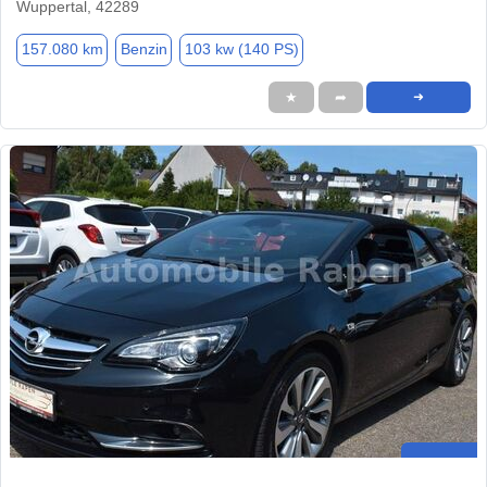
Wuppertal, 42289
157.080 km
Benzin
103 kw (140 PS)
★
➦
➜