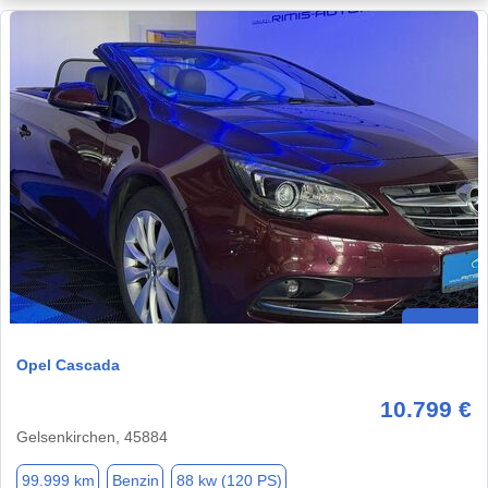
Opel Cascada
10.799 €
Gelsenkirchen, 45884
99.999 km
Benzin
88 kw (120 PS)