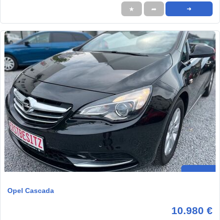
★
➦
➜
Opel Cascada
10.980 €