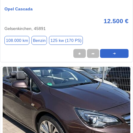
Opel Cascada
12.500 €
Gelsenkirchen, 45891
108.000 km
Benzin
125 kw (170 PS)
★
➦
➜