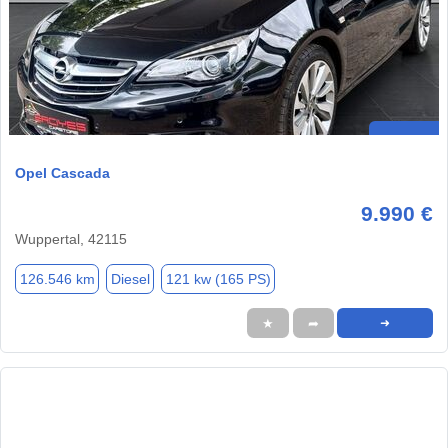
Opel Cascada
9.990 €
Wuppertal, 42115
126.546 km
Diesel
121 kw (165 PS)
★
➦
➜