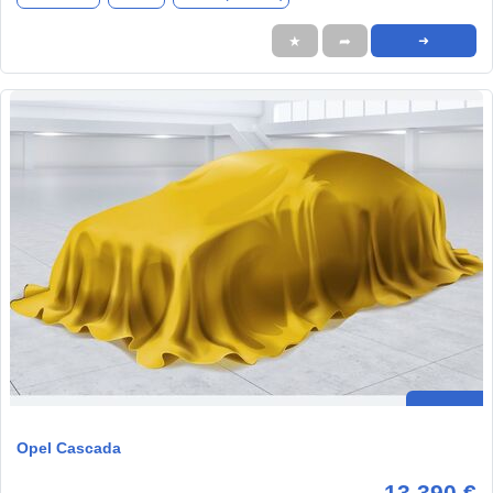
★
➦
➜
Opel Cascada
13.390 €