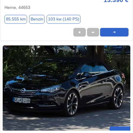
Herne, 44653
85.555 km
Benzin
103 kw (140 PS)
★
➦
➜