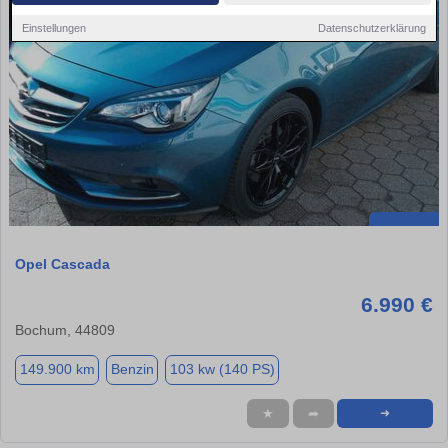
Einstellungen
Datenschutzerklärung
Opel Cascada
6.990 €
Bochum, 44809
149.900 km
Benzin
103 kw (140 PS)
★
➦
➜