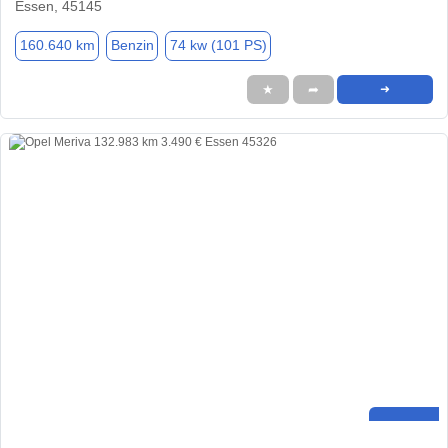
Essen, 45145
160.640 km
Benzin
74 kw (101 PS)
★
➦
➜