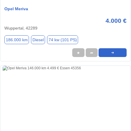
Opel Meriva
4.000 €
Wuppertal, 42289
186.000 km
Diesel
74 kw (101 PS)
★
➦
➜