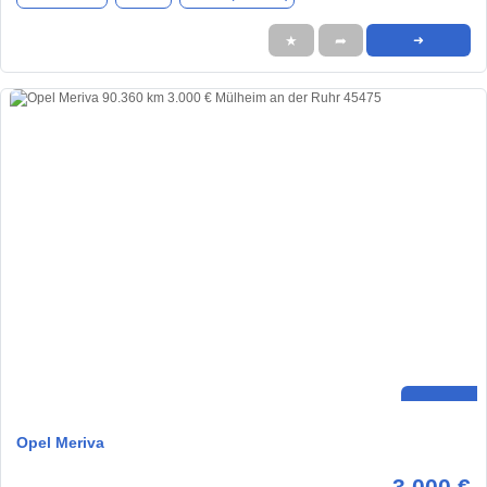
★
➦
➜
Opel Meriva
3.000 €