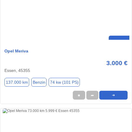
Opel Meriva
3.000 €
Essen, 45355
137.000 km
Benzin
74 kw (101 PS)
★
➦
➜