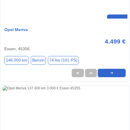
Opel Meriva
4.499 €
Essen, 45356
146.000 km
Benzin
74 kw (101 PS)
★
➦
➜