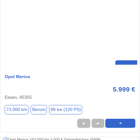
Opel Meriva
5.999 €
Essen, 45355
73.000 km
Benzin
88 kw (120 PS)
★
➦
➜