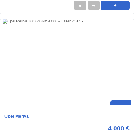
★
➦
➜
Opel Meriva
4.000 €