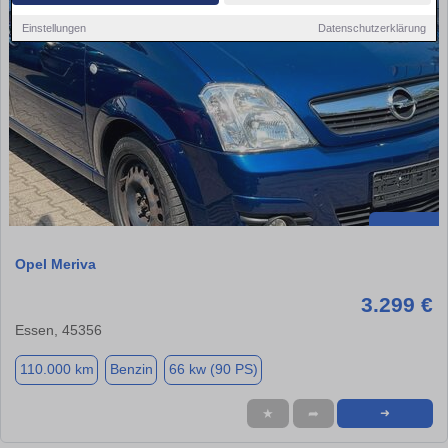
Einstellungen
Datenschutzerklärung
Opel Meriva
3.299 €
Essen, 45356
110.000 km
Benzin
66 kw (90 PS)
★
➦
➜