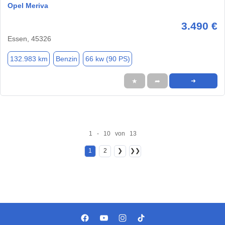
Opel Meriva
3.490 €
Essen, 45326
132.983 km
Benzin
66 kw (90 PS)
★
➦
➜
1 - 10 von 13
1
2
❯
❯❯