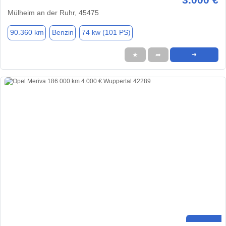
Mülheim an der Ruhr, 45475
90.360 km
Benzin
74 kw (101 PS)
★
➦
➜