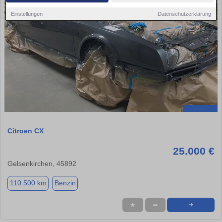
Einstellungen
Datenschutzerklärung
Citroen CX
25.000 €
Gelsenkirchen, 45892
110.500 km
Benzin
★
➦
➜