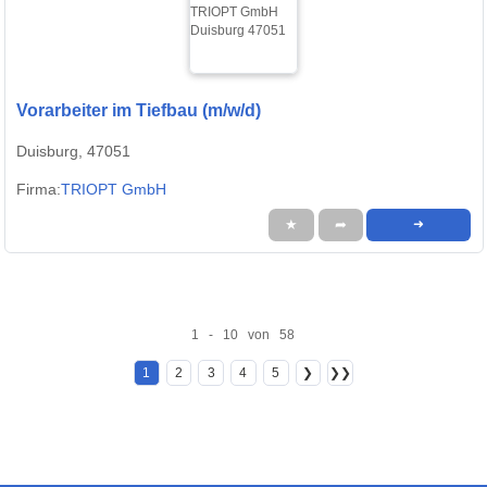
Vorarbeiter im Tiefbau (m/w/d)
Duisburg, 47051
Firma:
TRIOPT GmbH
★
➦
➜
1 - 10 von 58
1
2
3
4
5
❯
❯❯