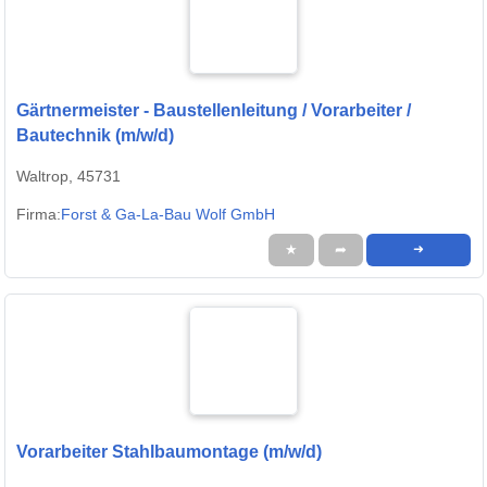
Gärtnermeister - Baustellenleitung / Vorarbeiter /
Bautechnik (m/w/d)
Waltrop, 45731
Firma:
Forst & Ga-La-Bau Wolf GmbH
★
➦
➜
Vorarbeiter Stahlbaumontage (m/w/d)