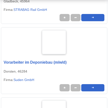
Gladbeck, 45964
Firma:
STRABAG Rail GmbH
★
➦
➜
Vorarbeiter im Deponiebau (m/w/d)
Dorsten, 46284
Firma:
Suden GmbH
★
➦
➜