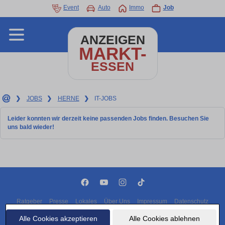
Event
Auto
Immo
Job
ANZEIGEN
MARKT-
ESSEN
❯
JOBS
❯
HERNE
❯
IT-JOBS
Leider konnten wir derzeit keine passenden Jobs finden. Besuchen Sie
uns bald wieder!
Ratgeber
Presse
Lokales
Über Uns
Impressum
Datenschutz
Cookies
Alle Cookies akzeptieren
Alle Cookies ablehnen