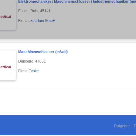
Elektromechaniker / Maschinenschlosser / Industriemechaniker (m/w
Essen, Ruhr, 45141
Firma:
expertum GmbH
Maschinenschlosser (m/w/d)
Duisburg, 47051
Firma:
Evoke
Ratgeber
P