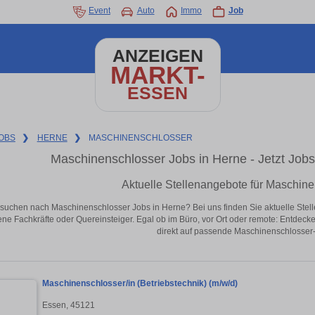
Event
Auto
Immo
Job
ANZEIGEN
MARKT-
ESSEN
OBS
❯
HERNE
❯
MASCHINENSCHLOSSER
Maschinenschlosser Jobs in Herne - Jetzt Jobs 
Aktuelle Stellenangebote für Maschine
 suchen nach Maschinenschlosser Jobs in Herne? Bei uns finden Sie aktuelle Stellena
ene Fachkräfte oder Quereinsteiger. Egal ob im Büro, vor Ort oder remote: Entdeck
direkt auf passende Maschinenschlosser-
Maschinenschlosser/in (Betriebstechnik) (m/w/d)
Essen, 45121