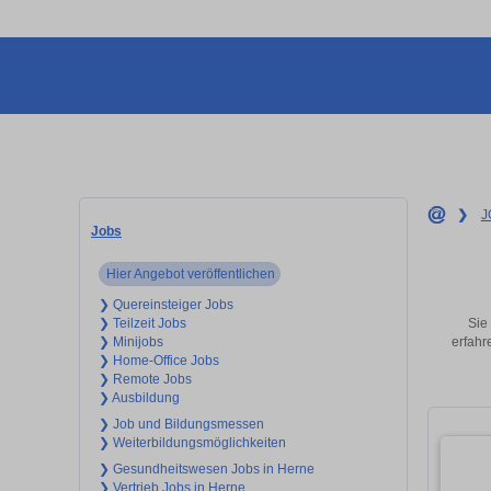
❯
J
Jobs
Hier Angebot veröffentlichen
❯ Quereinsteiger Jobs
Sie
❯ Teilzeit Jobs
erfahr
❯ Minijobs
❯ Home-Office Jobs
❯ Remote Jobs
❯ Ausbildung
❯ Job und Bildungsmessen
❯ Weiterbildungsmöglichkeiten
❯ Gesundheitswesen Jobs in Herne
❯ Vertrieb Jobs in Herne