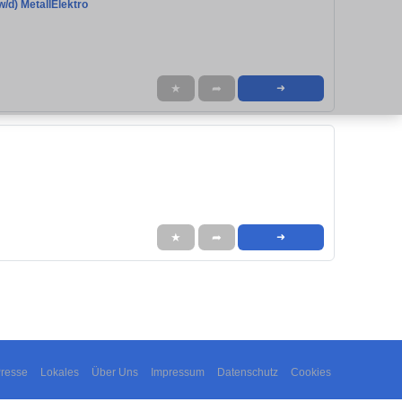
/d) MetallElektro
★
➦
➜
★
➦
➜
resse
Lokales
Über Uns
Impressum
Datenschutz
Cookies