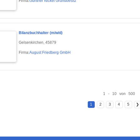
Firma:
Günther Nickel Grundbesitz
Bilanzbuchhalter (m/w/d)
Gelsenkirchen, 45879
Firma:
August Friedberg GmbH
1 - 10 von 500
1
2
3
4
5
❯