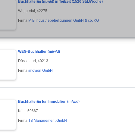
Buchhalter/in (m/w/d) in Teilzeit (1520 Std./Woche)
Wuppertal, 42275
Firma:
MIB Industriebeteiligungen GmbH & co. KG
WEG-Buchhalter (m/w/d)
Düsseldorf, 40213
Firma:
imovion GmbH
Buchhalter/in für Immobilien (m/w/d)
Köln, 50667
Firma:
TB Management GmbH