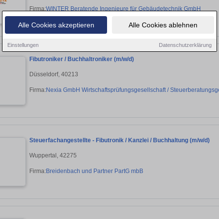
Firma:
WINTER Beratende Ingenieure für Gebäudetechnik GmbH
Alle Cookies akzeptieren
Alle Cookies ablehnen
Einstellungen
Datenschutzerklärung
Fibutroniker / Buchhaltroniker (m/w/d)
Düsseldorf, 40213
Firma:
Nexia GmbH Wirtschaftsprüfungsgesellschaft / Steuerberatungsge
Steuerfachangestellte - Fibutronik / Kanzlei / Buchhaltung (m/w/d)
Wuppertal, 42275
Firma:
Breidenbach und Partner PartG mbB