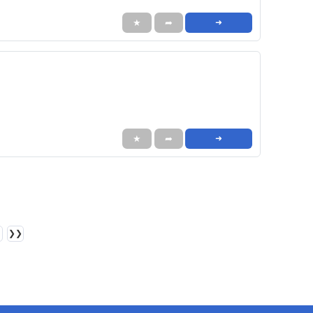
★
➦
➜
★
➦
➜
❯❯