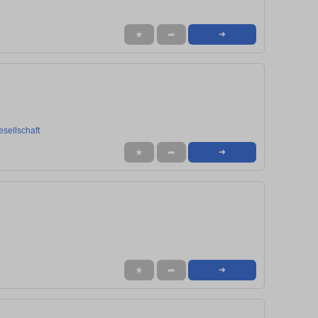
★
➦
➜
sellschaft
★
➦
➜
★
➦
➜