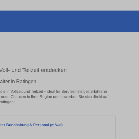
Voll- und Teilzeit entdecken
alter in Ratingen
 in Vollzeit und Teilzeit – ideal für Berufseinsteiger, erfahrene
zt neue Chancen in Ihrer Region und bewerben Sie sich direkt auf
Ratingen!
iter Buchhaltung & Personal (m/w/d)