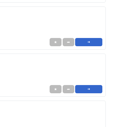
★
➦
➜
★
➦
➜