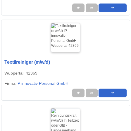
★
➦
➜
Textilreiniger (m/w/d)
Wuppertal, 42369
Firma:
IP innovativ Personal GmbH
★
➦
➜