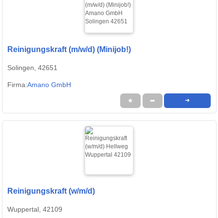
Reinigungskraft (m/w/d) (Minijob!)
Solingen, 42651
Firma:
Amano GmbH
★
➦
➜
Reinigungskraft (w/m/d)
Wuppertal, 42109