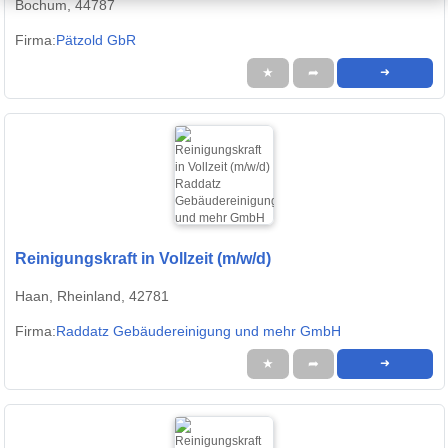
Bochum, 44787
Firma:
Pätzold GbR
★
➦
➜
Reinigungskraft in Vollzeit (m/w/d)
Haan, Rheinland, 42781
Firma:
Raddatz Gebäudereinigung und mehr GmbH
★
➦
➜