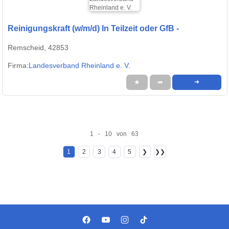
Reinigungskraft (w/m/d) In Teilzeit oder GfB -
Remscheid, 42853
Firma:
Landesverband Rheinland e. V.
★
➦
➜
1 - 10 von 63
1
2
3
4
5
❯
❯❯