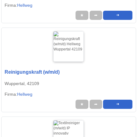
Firma:
Hellweg
★
➦
➜
Reinigungskraft (w/m/d)
Wuppertal, 42109
Firma:
Hellweg
★
➦
➜