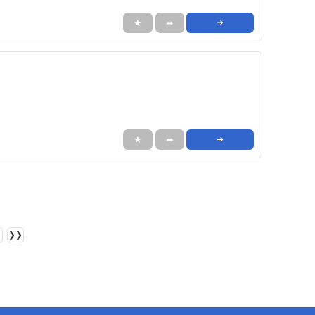
★
➦
➜
★
➦
➜
❯❯