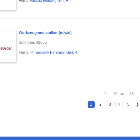
Firma:
Edscha Holding GmbH
Werkzeugmechaniker (m/w/d)
Solingen, 42655
Firma:
IP innovativ Personal GmbH
1 - 10 von 53
1
2
3
4
5
❯