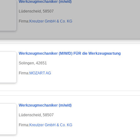
Werkzeugmechaniker (m/w/d)
Lüdenscheid, 58507
Firma:
Kreutzer GmbH & Co. KG
Werkzeugmechaniker (M/W/D) FÜR die Werkzeugwartung
Solingen, 42651
Firma:
MOZART AG
Werkzeugmechaniker (m/w/d)
Lüdenscheid, 58507
Firma:
Kreutzer GmbH & Co. KG