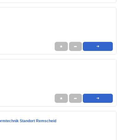
★
➦
➜
★
➦
➜
ormtechnik Standort Remscheid