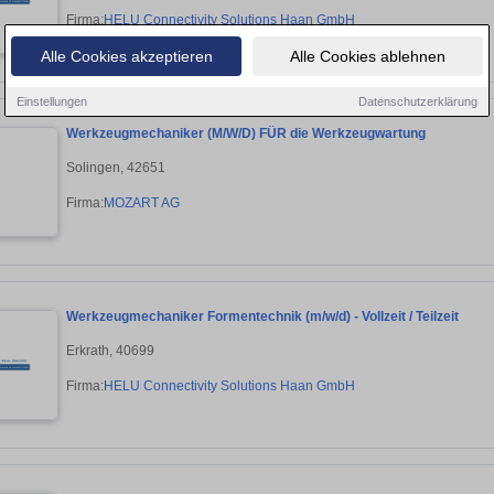
Firma:
HELU Connectivity Solutions Haan GmbH
Alle Cookies akzeptieren
Alle Cookies ablehnen
Einstellungen
Datenschutzerklärung
Werkzeugmechaniker (M/W/D) FÜR die Werkzeugwartung
Solingen, 42651
Firma:
MOZART AG
Werkzeugmechaniker Formentechnik (m/w/d) - Vollzeit / Teilzeit
Erkrath, 40699
Firma:
HELU Connectivity Solutions Haan GmbH