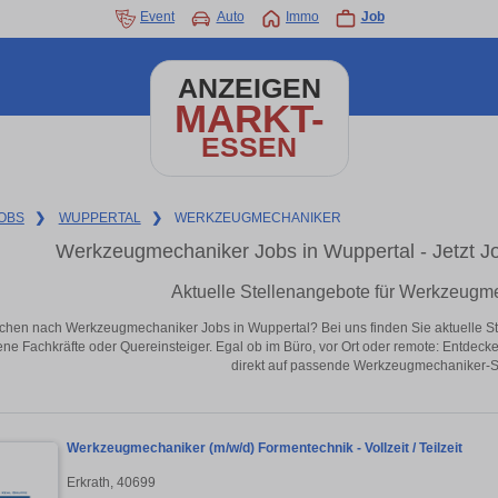
Event
Auto
Immo
Job
ANZEIGEN
MARKT-
ESSEN
OBS
❯
WUPPERTAL
❯
WERKZEUGMECHANIKER
Werkzeugmechaniker Jobs in Wuppertal - Jetzt Job
Aktuelle Stellenangebote für Werkzeugm
chen nach Werkzeugmechaniker Jobs in Wuppertal? Bei uns finden Sie aktuelle Stelle
ene Fachkräfte oder Quereinsteiger. Egal ob im Büro, vor Ort oder remote: Entdeck
direkt auf passende Werkzeugmechaniker-St
Werkzeugmechaniker (m/w/d) Formentechnik - Vollzeit / Teilzeit
Erkrath, 40699