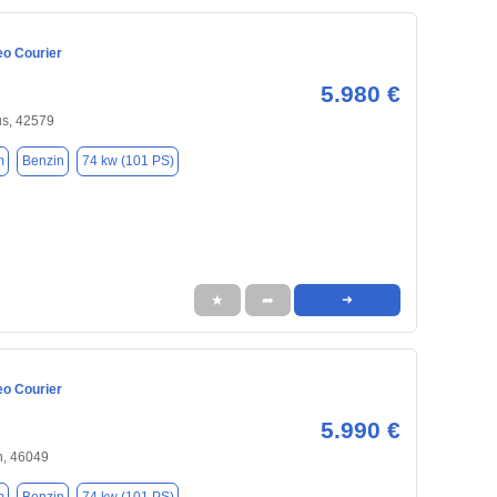
eo Courier
5.980 €
us, 42579
m
Benzin
74 kw (101 PS)
★
➦
➜
eo Courier
5.990 €
, 46049