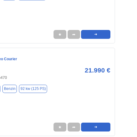
★
➦
➜
eo Courier
21.990 €
5470
Benzin
92 kw (125 PS)
★
➦
➜