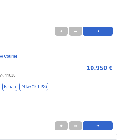
★
➦
➜
eo Courier
10.950 €
), 44628
Benzin
74 kw (101 PS)
★
➦
➜