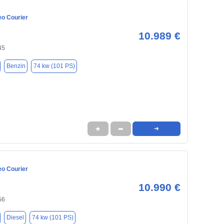
eo Courier
10.989 €
45
Benzin
74 kw (101 PS)
★
➦
➜
eo Courier
10.990 €
56
Diesel
74 kw (101 PS)