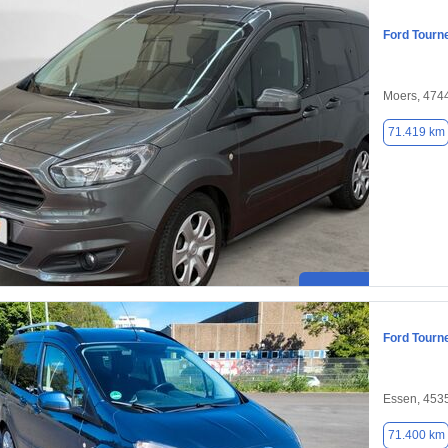
Ford Tourn
Moers, 474
71.419 km
Ford Tourn
Essen, 453
71.400 km