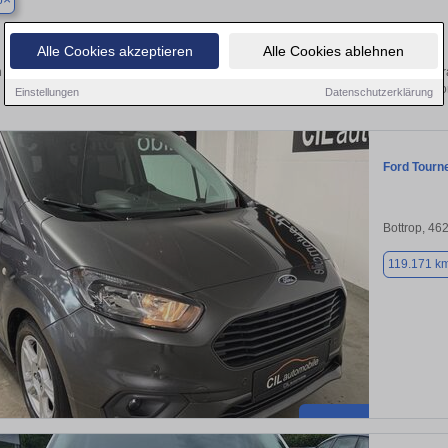
p
Finden Sie in Bottrop Ihren gebrauchten
Alle Cookies akzeptieren
Alle Cookies ablehnen
 Sie in Bottrop einen Ford Tourneo Courier Gebrauchtwagen? Entdecken Sie gebr
und Preisklassen von privat und v
Einstellungen
Datenschutzerklärung
Ford Tourn
Bottrop, 46
119.171 k