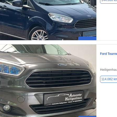
144.000 k
Ford Tourn
Heiligenha
114.082 k