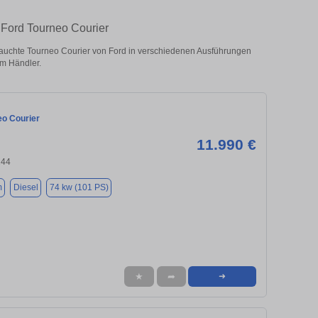
 Ford Tourneo Courier
auchte Tourneo Courier von Ford in verschiedenen Ausführungen
om Händler.
eo Courier
11.990 €
244
m
Diesel
74 kw (101 PS)
★
➦
➜