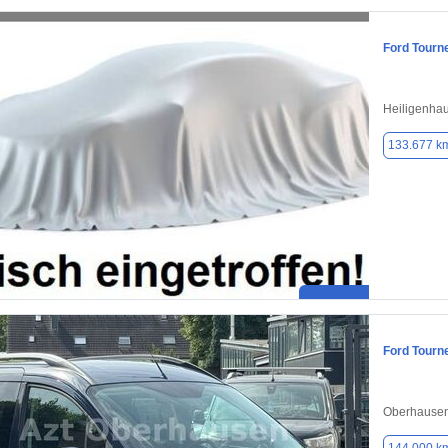
Ford Tourn
Heiligenha
133.677 k
Ford Tourn
Oberhausen