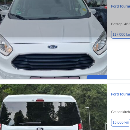
Ford Tourn
Bottrop, 46
117.000 k
Ford Tourn
Gelsenkirc
16.000 km