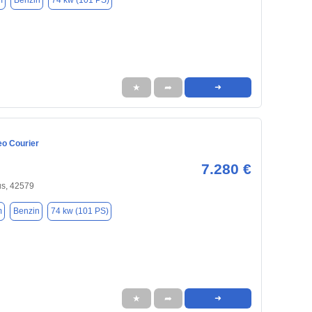
m
Benzin
74 kw (101 PS)
★
➦
➜
eo Courier
7.280 €
us, 42579
m
Benzin
74 kw (101 PS)
★
➦
➜