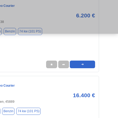
eo Courier
6.200 €
238
m
Benzin
74 kw (101 PS)
★
➦
➜
eo Courier
16.400 €
hen, 45889
Benzin
74 kw (101 PS)