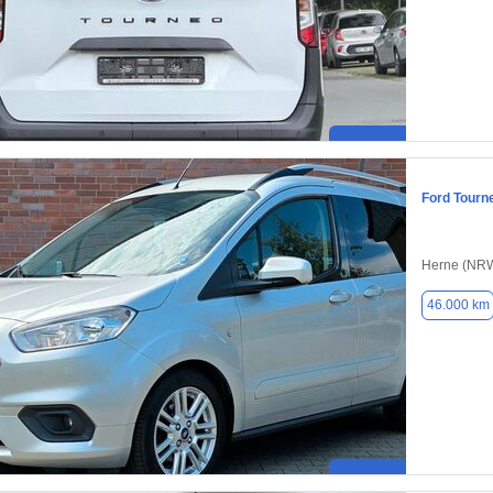
Ford Tourn
Herne (NRW
46.000 km