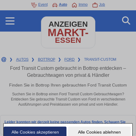
Event
Auto
Immo
Job
ANZEIGEN
MARKT-
ESSEN
❯
AUTOS
❯
BOTTROP
❯
FORD
❯
TRANSIT-CUSTOM
Ford Transit Custom gebraucht in Bottrop entdecken –
Gebrauchtwagen von privat & Händler
Finden Sie in Bottrop Ihren gebrauchten Ford Transit Custom
Suchen Sie in Bottrop einen Ford Transit Custom Gebrauchtwagen?
Entdecken Sie gebrauchte Transit Custom von Ford in verschiedenen
Ausführungen und Preisklassen von privat und vom Händler.
Leider konnten wir derzeit keine passenden Autos finden. Schauen Sie
bald wieder vorbei!
Alle Cookies akzeptieren
Alle Cookies ablehnen