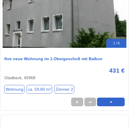
1 / 6
Ihre neue Wohnung im 1.Obergeschoß mit Balkon
431 €
Gladbeck, 45968
Wohnung
ca. 59,80 m²
Zimmer 2
★
➦
➜