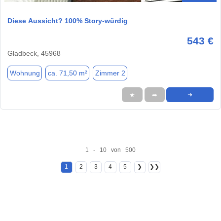
Diese Aussicht? 100% Story-würdig
543 €
Gladbeck, 45968
Wohnung
ca. 71,50 m²
Zimmer 2
★
➦
➜
1 - 10 von 500
1
2
3
4
5
❯
❯❯