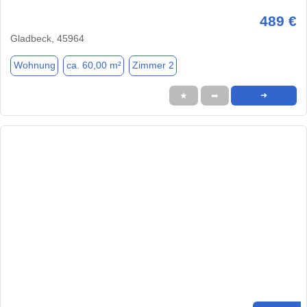
489 €
Gladbeck, 45964
Wohnung
ca. 60,00 m²
Zimmer 2
★
➦
➜