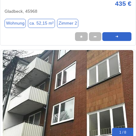
435 €
Gladbeck, 45968
Wohnung
ca. 52,15 m²
Zimmer 2
★
➦
➜
1 / 8